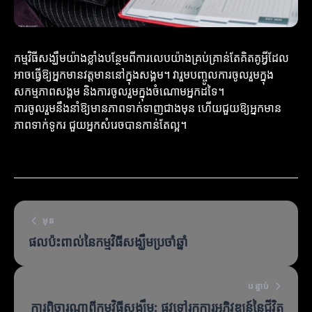
កម្មវិធីសង្ឃឹមយ៉ាងខ្លាំងបន្ថែមពីការលេបយ៉ាងគ្រប់គ្រាន់តែគិតគូអ្វីដែល
អាចធ្វើឱ្យអ្នកមានវត្តមាននៅក្នុងសង្គម។ វារួមបញ្ចូលការចូលរួមក្នុង
សកម្មភាពសង្គម និងការចូលរួមក្នុងចំណោមអ្នកដទៃ។
ការចូលរួមនឹងនាំឱ្យមានភាពទាក់ទាញជាងមុន ហើយជួយឱ្យអ្នកមាន
ភាពទាក់ទូករ ជួយអ្នកសំរេចបានកាន់តែល្អ។
មុន
ផលប៉ះពាល់នៃកម្មវិធីសង្ឃឹមប្រចាំឆ្នាំ
បន្ទាប់
ការពិចារណាពីកម្មវិធីសង្ឃឹម: ផ្លូវទៅរកការអភិវឌ្ឍន៍នៃជីវិត