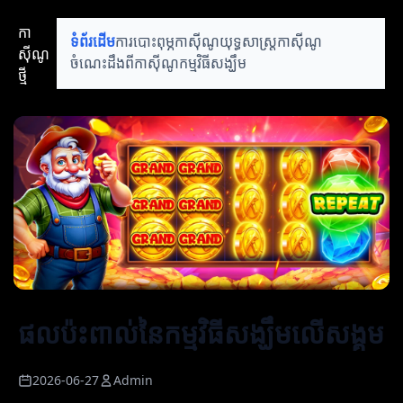
កា
ទំព័រដើម
ការបោះពុម្ភកាស៊ីណូ
យុទ្ធសាស្ត្រកាស៊ីណូ
ស៊ីណូ
ចំណេះដឹងពីកាស៊ីណូ
កម្មវិធីសង្ឃឹម
ថ្មី
ផលប៉ះពាល់នៃកម្មវិធីសង្ឃឹមលើសង្គម
2026-06-27
Admin