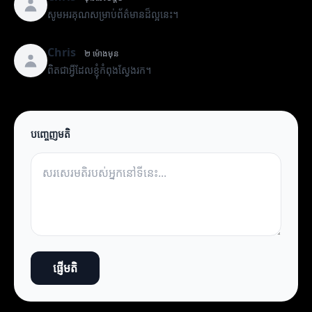
សូមអរគុណសម្រាប់ព័ត៌មានដ៏ល្អនេះ។
Chris
២ ម៉ោងមុន
ពិតជាអ្វីដែលខ្ញុំកំពុងស្វែងរក។
បញ្ចេញមតិ
ផ្ញើមតិ