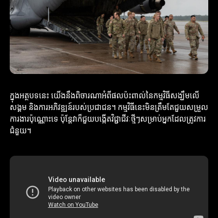
ក្នុងអត្ថបទនេះ យើងនឹងពិចារណាអំពីផលប៉ះពាល់នៃកម្មវិធីសង្ឃឹមលើ
សង្គម និងការអភិវឌ្ឍន៍របស់ប្រជាជន។ កម្មវិធីនេះមិនត្រឹមតែជួយសម្រួល
ការងារប៉ុណ្ណោះទេ ប៉ុន្តែវាក៏ជួយបង្កើតវិជ្ជាជីវៈថ្មីៗសម្រាប់អ្នកដែលត្រូវការ
ជំនួយ។