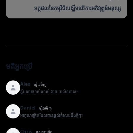
អត្ថផលនៃកម្មវិធីសង្ឃឹមលើការអភិវឌ្ឍន៍មនុស្ស
មតិអ្នកប្រើ
Alex
ម្សិលមិញ
ខ្លឹមសារច្បាស់លាស់ ងាយយល់ណាស់។
Daniel
ម្សិលមិញ
អរគុណច្រើនដែលបានផ្តល់ចំណេះដឹងថ្មីៗ។
Chris
មុននេះបន្តិច