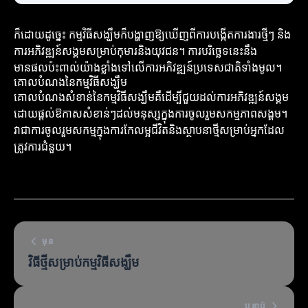
ក៏ដោយដូច្នេះ កម្មវិធីសង្ឃឹមក៏បង្ហាញឱ្យឃើញពីការបង្កើតការងារថ្មីៗ និង
ការអភិវឌ្ឍន៍សង្គមសម្រាប់កុមារនិងយុវជន។ ការបរិច្ឆេទនេះនឹង
មានផលប៉ះពាល់យ៉ាងខ្លាំងទៅលើការអភិវឌ្ឍន៍ប្រទេសជាតិទាំងមូល។
គោលបំណងនៃកម្មវិធីសង្ឃឹម
គោលបំណងសំខាន់នៃកម្មវិធីសង្ឃឹមគឺដើម្បីជួយដល់ការអភិវឌ្ឍន៍សង្គម
ដោយផ្តល់ឱកាសសំខាន់ៗដល់មនុស្សក្នុងការចូលរួមសកម្មភាពសង្គម។
វាជាការចូលរួមសកម្មក្នុងការកែលម្អជីវិតនិងស្ថាបនាថ្មីសម្រាប់អ្នកដែល
ត្រូវការជំនួយ។
មុន
វិធីថ្មីសម្រាប់កម្មវិធីសង្ឃឹម
បន្ទាប់