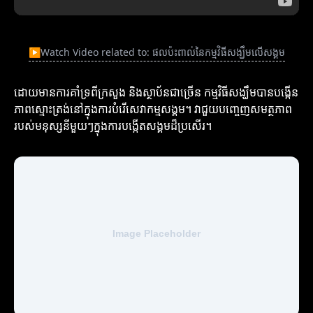
▶
Watch Video related to: ផលប៉ះពាល់នៃកម្មវិធីសង្ឃឹមលើសង្គម
ដោយមានការគាំទ្រពីក្រសួង និងស្ថាប័នជាច្រើន កម្មវិធីសង្ឃឹមបានបង្កើន
ភាពស្មោះត្រង់នៅក្នុងការបំរើសេវាកម្មសង្គម។ វាជួយបញ្ចេញសមត្ថភាព
របស់មនុស្សនីមួយៗក្នុងការបង្កើតសង្គមដ៏ប្រសើរ។