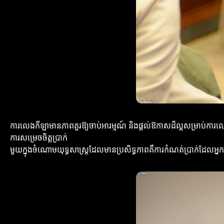
ការលេងកីឡាមានភាពគួរឱ្យចាប់អារម្មណ៍ និងផ្តល់ឱកាសដ៏ល្អសម្រាប់ការលេ
ការសម្រេចចិត្តប្រាក់
មួយក្នុងចំណោមយុទ្ធសាស្ត្រដែលមានប្រសិទ្ធភាពគឺការកំណត់ប្រាក់ដែលអ្