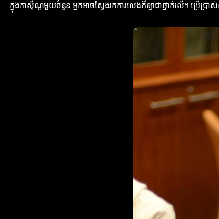
ក្នុងកាស៊ីណូមួយចំនួន អ្នកអាចស្វែងរកការលេងកីឡាជាថ្នាក់លើ។ ប្រើប្រាស