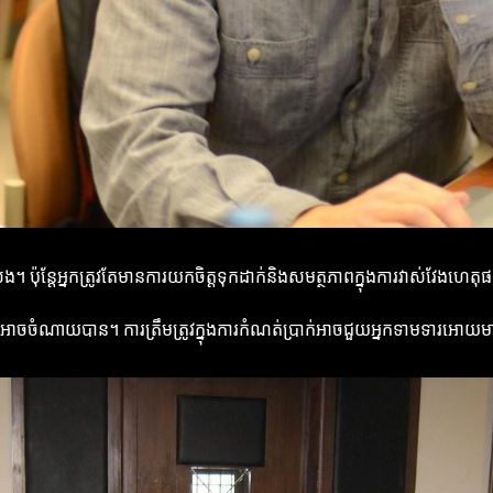
ង។ ប៉ុន្តែអ្នកត្រូវតែមានការយកចិត្តទុកដាក់និងសមត្ថភាពក្នុងការវាស់វែងហ
នកអាចចំណាយបាន។ ការត្រឹមត្រូវក្នុងការកំណត់ប្រាក់អាចជួយអ្នកទាមទារអោយម