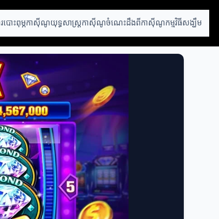
របោះពុម្ភកាស៊ីណូ
យុទ្ធសាស្ត្រកាស៊ីណូ
ចំណេះដឹងពីកាស៊ីណូ
កម្មវិធីសង្ឃឹម