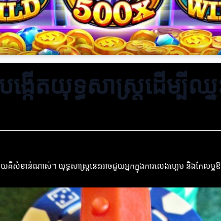
ង្កើតយុទ្ធសាស្ត្រដើម្បីឈ្ន
យគឺសំខាន់ណាស់។ យុទ្ធសាស្ត្រនេះអាចជួយអ្នកក្នុងការលេងហ្គេម និងកែលម្អ