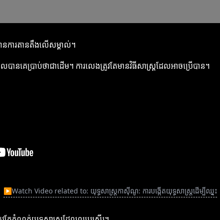
មានការតានតឹងលើសម្គាល់។
ដែលបានគេប្រាប់ថាជាដើម។ ការលេងត្រូវតែមានវិធីសាស្ត្រដែលអាចប្រើបាន។
▶
Watch Video related to: យុទ្ធសាស្ត្រកាស៊ីណូ: ការបង្កើតយុទ្ធសាស្ត្រដើម្បីឈ្នះ
រូវតែកំណត់យុទ្ធសាស្ត្រដែលល្អប្រសើរ។