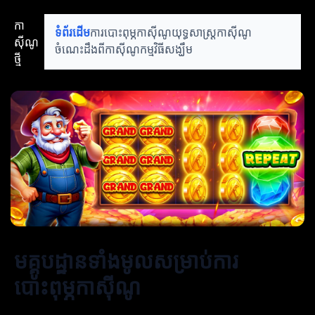
កា
ទំព័រដើម
ការបោះពុម្ភកាស៊ីណូ
យុទ្ធសាស្ត្រកាស៊ីណូ
ស៊ីណូ
ចំណេះដឹងពីកាស៊ីណូ
កម្មវិធីសង្ឃឹម
ថ្មី
មគ្គូបដ្ឋានទាំងមូលសម្រាប់ការ
បោះពុម្ភកាស៊ីណូ