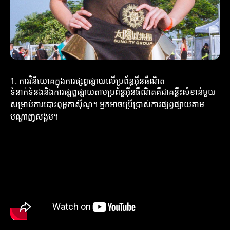
1. ការវិនិយោគក្នុងការផ្សព្វផ្សាយលើប្រព័ន្ធអ៊ីនធឺណិត
ទំនាក់ទំនងនិងការផ្សព្វផ្សាយតាមប្រព័ន្ធអ៊ីនធឺណិតគឺជាគន្លឹះសំខាន់មួយ
សម្រាប់ការបោះពុម្ពកាស៊ីណូ។ អ្នកអាចប្រើប្រាស់ការផ្សព្វផ្សាយតាម
បណ្ដាញសង្គម។