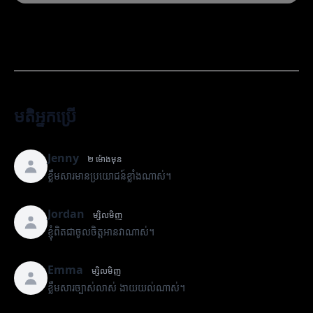
មតិអ្នកប្រើ
Jenny
២ ម៉ោងមុន
ខ្លឹមសារមានប្រយោជន៍ខ្លាំងណាស់។
Jordan
ម្សិលមិញ
ខ្ញុំពិតជាចូលចិត្តអានវាណាស់។
Emma
ម្សិលមិញ
ខ្លឹមសារច្បាស់លាស់ ងាយយល់ណាស់។