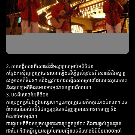
2. ការបង្កើតបទពិសោធន៍ដ៏អស្ចារ្យសម្រាប់អតិថិជន
កន្លែងកាស៊ីណូគួរត្រូវបានរចនាឡើងដើម្បីផ្តល់នូវបទពិសោធន៍ដ៏អស្ចារ្យ
សម្រាប់អតិថិជន។ យើងត្រូវការការបង្កើតសកម្មភាពដែលមានគុណភាព
និងជួយឲ្យអតិថិជនមានអារម្មណ៍សប្បាយរីករាយ។
3. បទពិសោធន៍អតិថិជន
ការប្រកួតប្រជែងក្នុងឧស្សាហកម្មនេះគួរត្រូវបានគិតគូរយ៉ាងម៉ត់ចត់។ បទ
ពិសោធន៍របស់អតិថិជនគួរត្រូវបានជំរុញឲ្យមានភាពទាក់ទាញ និង
ចំណាប់អារម្មណ៍។
ការជួយអតិថិជនឲ្យចូលរួមក្នុងការប្រកួតប្រជែង និងការផ្តល់ជូនរង្វាន់
ផងដែរ គឺជាគន្លឹះមួយសម្រាប់ការបង្កើតបទពិសោធន៍ដ៏មិនអាចចងចាំ